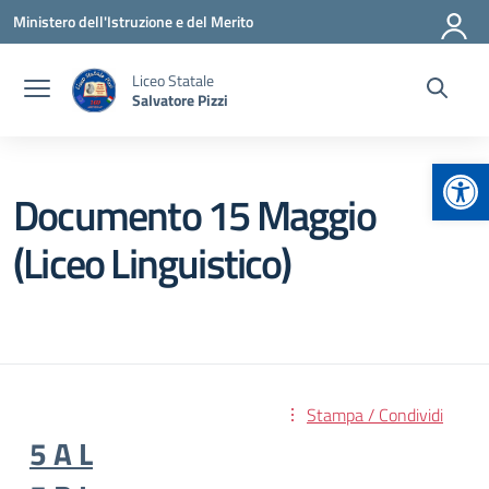
Vai ai contenuti
Vai al menu di navigazione
Vai al footer
Ministero dell'Istruzione e del Merito
Liceo Statale
Salvatore Pizzi
Apr
Documento 15 Maggio
(Liceo Linguistico)
Stampa / Condividi
5 A L