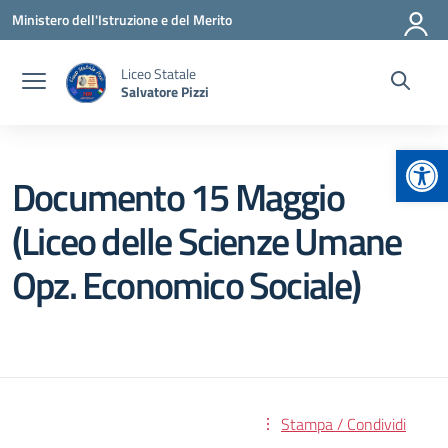
Vai ai contenuti
Vai al menu di navigazione
Vai al footer
Ministero dell'Istruzione e del Merito
Liceo Statale
Salvatore Pizzi
Apr
Documento 15 Maggio
(Liceo delle Scienze Umane
Opz. Economico Sociale)
Stampa / Condividi