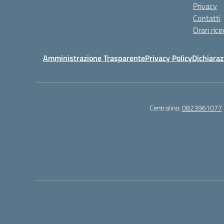
Privacy
Contatti
Orari ric
Amministrazione Trasparente
Privacy Policy
Dichiaraz
Centralino:
0823961077