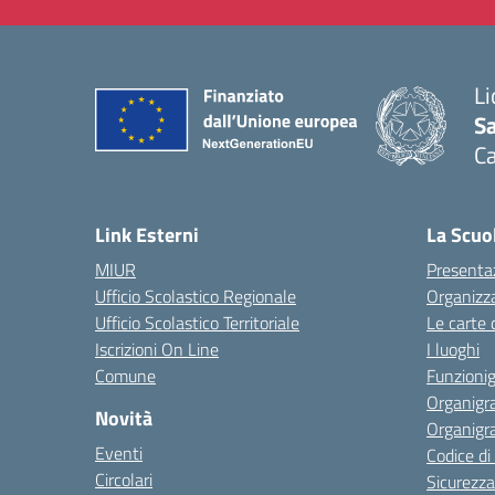
Li
Sa
C
— 
Link Esterni
La Scuo
MIUR
Presenta
Ufficio Scolastico Regionale
Organizz
Ufficio Scolastico Territoriale
Le carte 
Iscrizioni On Line
I luoghi
Comune
Funzion
Organigr
Novità
Organigr
Eventi
Codice d
Circolari
Sicurezza