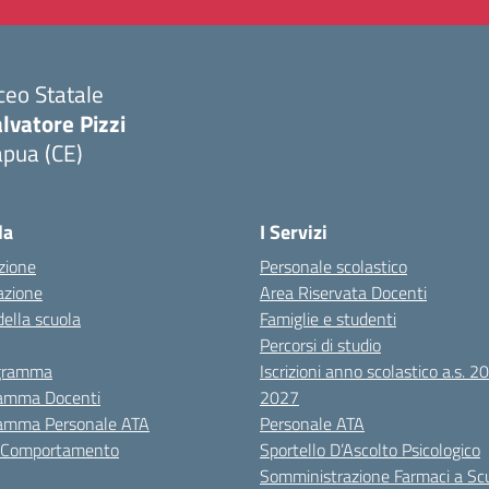
ceo Statale
lvatore Pizzi
apua (CE)
Visita la pagina iniziale della scuola
la
I Servizi
zione
Personale scolastico
azione
Area Riservata Docenti
della scuola
Famiglie e studenti
Percorsi di studio
igramma
Iscrizioni anno scolastico a.s. 
amma Docenti
2027
amma Personale ATA
Personale ATA
i Comportamento
Sportello D’Ascolto Psicologico
Somministrazione Farmaci a Sc