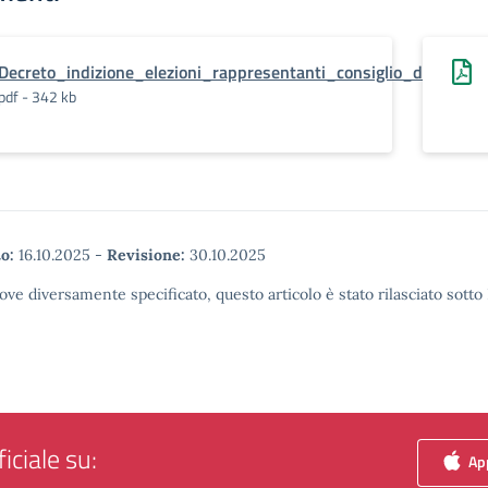
Decreto_indizione_elezioni_rappresentanti_consiglio_di_istitut
pdf - 342 kb
o:
16.10.2025
-
Revisione:
30.10.2025
ove diversamente specificato, questo articolo è stato rilasciato sott
iciale su:
App