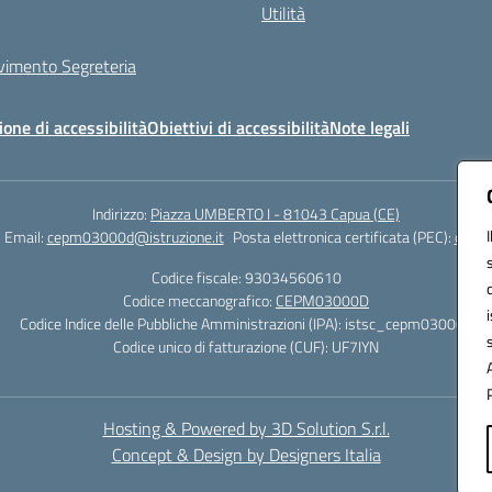
Utilità
evimento Segreteria
ione di accessibilità
Obiettivi di accessibilità
Note legali
Indirizzo:
Piazza UMBERTO I - 81043 Capua (CE)
Email:
cepm03000d@istruzione.it
Posta elettronica certificata (PEC):
cepm0
Codice fiscale: 93034560610
Codice meccanografico:
CEPM03000D
Codice Indice delle Pubbliche Amministrazioni (IPA): istsc_cepm03000d
Codice unico di fatturazione (CUF): UF7IYN
Hosting & Powered by 3D Solution S.r.l.
Concept & Design by Designers Italia