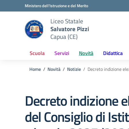
Vai ai contenuti
Vai al menu di navigazione
Vai al footer
Ministero dell'Istruzione e del Merito
Liceo Statale
Salvatore Pizzi
Capua (CE)
Scuola
Servizi
Novità
Didattica
Home
Novità
Notizie
Decreto indizione el
Decreto indizione e
del Consiglio di Isti