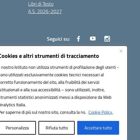
Libri di Testo
A.S. 2026-2027
Seguici su:
Cookies e altri strumenti di tracciamento
Il nostro Istituto non utilizza strumenti di profilazione degli utenti -
3000d@pec.istruzione.it
sono utilizzati esclusivamente cookies tecnici necessari al
corretto funzionamento del sito, alla fruibilità dei servizi
istituzionali e alla sua accessibilità – sono utilizzati, inoltre,
strumenti statistici anonimizzati messi a disposizione da Web
Analytics Italia.
Per saperne di più sul nostro sito, consulta la ns.
Cookie Policy.
Personalizza
Rifiuta tutto
Accettare tutto