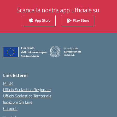
Scarica la nostra app ufficiale su:
App Store
Play Store
Liceo Statale
Salvatore Pizzi
Capua (CE)
— Visita la pagina iniziale della scuola
Link Esterni
MIUR
Ufficio Scolastico Regionale
Ufficio Scolastico Territoriale
Iscrizioni On Line
Comune