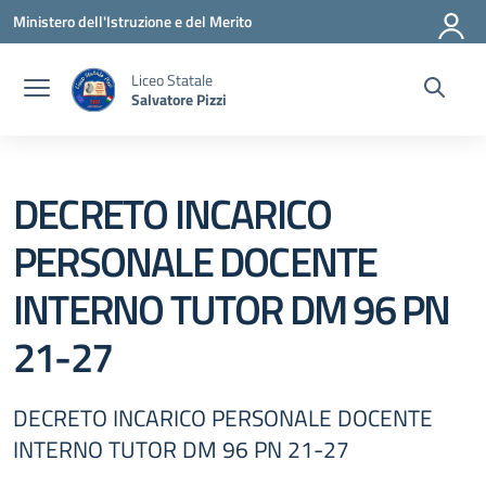
Vai ai contenuti
Vai al menu di navigazione
Vai al footer
Ministero dell'Istruzione e del Merito
Liceo Statale
Salvatore Pizzi
DECRETO INCARICO
PERSONALE DOCENTE
INTERNO TUTOR DM 96 PN
21-27
DECRETO INCARICO PERSONALE DOCENTE
INTERNO TUTOR DM 96 PN 21-27