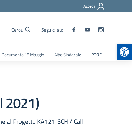
Accedi
Cerca
Seguici su:
Apr
Documento 15 Maggio
Albo Sindacale
PTOF
l 2021)
e al Progetto KA121-SCH / Call