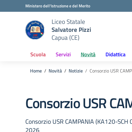
Vai ai contenuti
Vai al menu di navigazione
Vai al footer
Ministero dell'Istruzione e del Merito
Liceo Statale
Salvatore Pizzi
Capua (CE)
Scuola
Servizi
Novità
Didattica
Home
Novità
Notizie
Consorzio USR CAMP
Consorzio USR CA
Consorzio USR CAMPANIA (KA120-SCH Call
2026