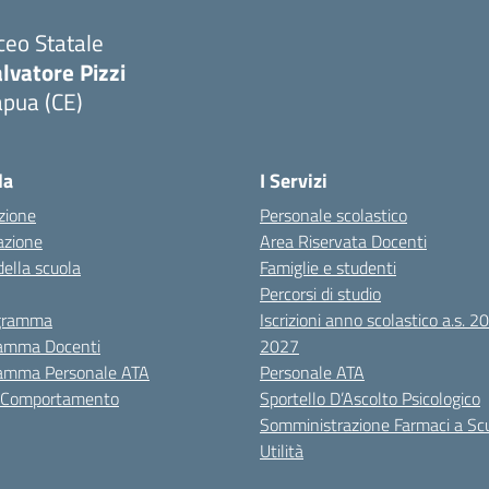
ceo Statale
lvatore Pizzi
apua (CE)
Visita la pagina iniziale della scuola
la
I Servizi
zione
Personale scolastico
azione
Area Riservata Docenti
della scuola
Famiglie e studenti
Percorsi di studio
igramma
Iscrizioni anno scolastico a.s. 
amma Docenti
2027
amma Personale ATA
Personale ATA
i Comportamento
Sportello D’Ascolto Psicologico
Somministrazione Farmaci a Sc
Utilità