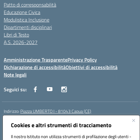
Patto di corresponsabilità
Educazione Civica
Modulistica Inclusione
Dipartimenti disciplinari
Libri di Testo
A.S. 2026-2027
Amministrazione Trasparente
Privacy Policy
Dichiarazione di accessibilità
Obiettivi di accessibilità
Note legali
Seguici su:
Indirizzo:
Piazza UMBERTO I - 81043 Capua (CE)
Centralino:
0823961077
Email:
cepm03000d@istruzione.it
Posta elettronica certificata (PEC):
Cookies e altri strumenti di tracciamento
cepm03000d@pec.istruzione.it
Codice fiscale: 93034560610
Il nostro Istituto non utilizza strumenti di profilazione degli utenti -