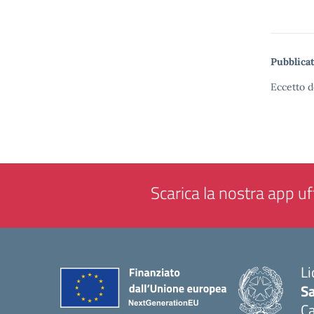
Pubblicat
Eccetto d
Scarica la nostra app uff
Li
Sa
C