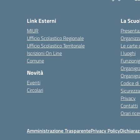
— 
Link Esterni
La Scuo
MIUR
Presenta
Ufficio Scolastico Regionale
Organizz
Ufficio Scolastico Territoriale
Le carte 
Iscrizioni On Line
I luoghi
Comune
Funzion
Organigr
Novità
Organigr
Eventi
Codice d
Circolari
Sicurezza
Privacy
Contatti
Orari ric
Amministrazione Trasparente
Privacy Policy
Dichiaraz