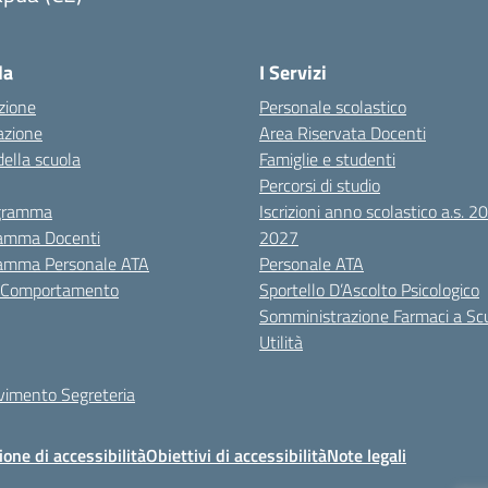
Visita la pagina iniziale della scuola
la
I Servizi
zione
Personale scolastico
azione
Area Riservata Docenti
della scuola
Famiglie e studenti
Percorsi di studio
igramma
Iscrizioni anno scolastico a.s. 
amma Docenti
2027
amma Personale ATA
Personale ATA
i Comportamento
Sportello D’Ascolto Psicologico
Somministrazione Farmaci a Sc
Utilità
evimento Segreteria
ione di accessibilità
Obiettivi di accessibilità
Note legali