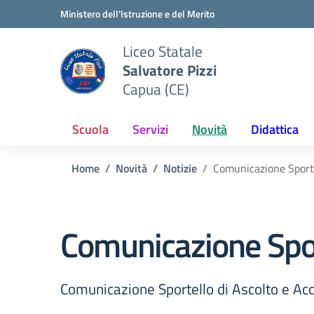
Vai ai contenuti
Vai al menu di navigazione
Vai al footer
Ministero dell'Istruzione e del Merito
Liceo Statale
Salvatore Pizzi
Capua (CE)
Scuola
Servizi
Novità
Didattica
Home
Novità
Notizie
Comunicazione Sport
Comunicazione Spo
Comunicazione Sportello di Ascolto e 