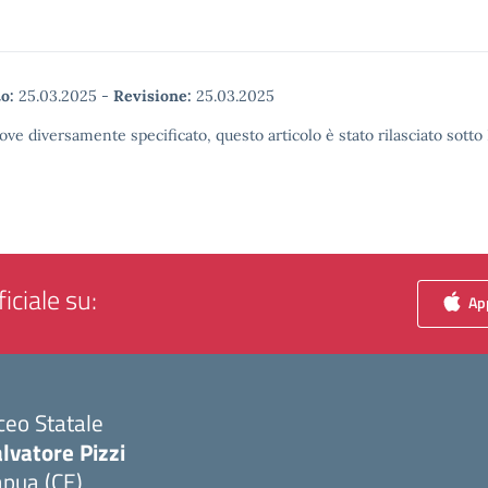
o:
25.03.2025
-
Revisione:
25.03.2025
ove diversamente specificato, questo articolo è stato rilasciato sott
iciale su:
App
ceo Statale
lvatore Pizzi
apua (CE)