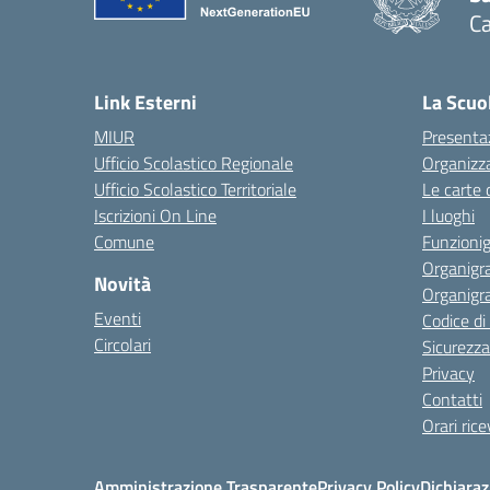
C
— 
Link Esterni
La Scuo
MIUR
Presenta
Ufficio Scolastico Regionale
Organizz
Ufficio Scolastico Territoriale
Le carte 
Iscrizioni On Line
I luoghi
Comune
Funzion
Organigr
Novità
Organigr
Eventi
Codice d
Circolari
Sicurezza
Privacy
Contatti
Orari ric
Amministrazione Trasparente
Privacy Policy
Dichiaraz