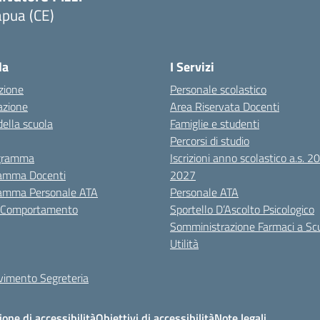
apua (CE)
Visita la pagina iniziale della scuola
la
I Servizi
zione
Personale scolastico
azione
Area Riservata Docenti
della scuola
Famiglie e studenti
Percorsi di studio
igramma
Iscrizioni anno scolastico a.s. 
amma Docenti
2027
amma Personale ATA
Personale ATA
i Comportamento
Sportello D’Ascolto Psicologico
Somministrazione Farmaci a Sc
Utilità
evimento Segreteria
ione di accessibilità
Obiettivi di accessibilità
Note legali