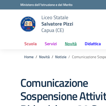
Vai ai contenuti
Vai al menu di navigazione
Vai al footer
Ministero dell'Istruzione e del Merito
Liceo Statale
Salvatore Pizzi
Capua (CE)
Scuola
Servizi
Novità
Didattica
Home
Novità
Notizie
Comunicazione Sospe
Comunicazione
Sospensione Attivi