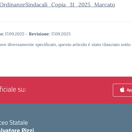
OrdinanzeSindacali_Copia_31_2025_Marcato
o:
17.09.2025
-
Revisione:
17.09.2025
ove diversamente specificato, questo articolo è stato rilasciato sott
iciale su:
App
ceo Statale
lvatore Pizzi