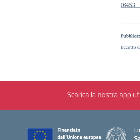
16453_
Pubblicat
Eccetto d
Scarica la nostra app uff
Li
Sa