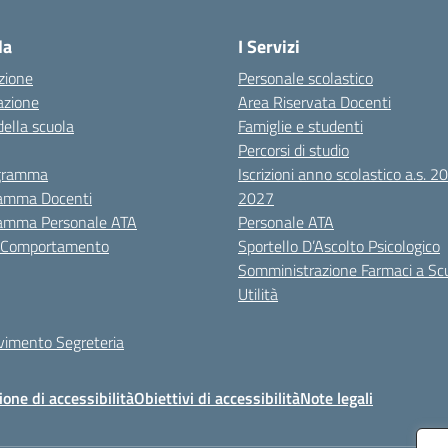
Visita la pagina iniziale della scuola
la
I Servizi
zione
Personale scolastico
azione
Area Riservata Docenti
della scuola
Famiglie e studenti
Percorsi di studio
igramma
Iscrizioni anno scolastico a.s. 
amma Docenti
2027
amma Personale ATA
Personale ATA
i Comportamento
Sportello D’Ascolto Psicologico
Somministrazione Farmaci a Sc
Utilità
evimento Segreteria
ione di accessibilità
Obiettivi di accessibilità
Note legali