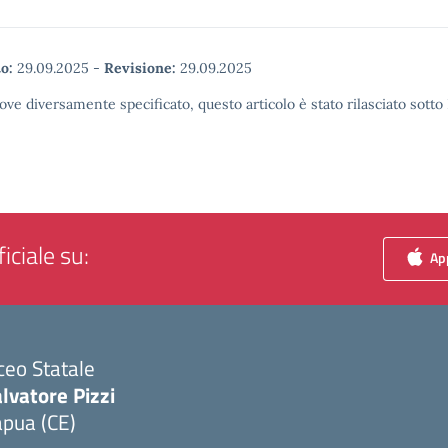
o:
29.09.2025
-
Revisione:
29.09.2025
ove diversamente specificato, questo articolo è stato rilasciato sott
iciale su:
App
ceo Statale
lvatore Pizzi
apua (CE)