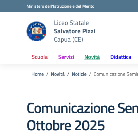
Vai ai contenuti
Vai al menu di navigazione
Vai al footer
Ministero dell'Istruzione e del Merito
Liceo Statale
Salvatore Pizzi
Capua (CE)
Scuola
Servizi
Novità
Didattica
Home
Novità
Notizie
Comunicazione Semin
Comunicazione Semi
Ottobre 2025