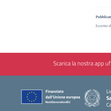
Pubblicat
Eccetto d
Scarica la nostra app uff
Li
Sa
C