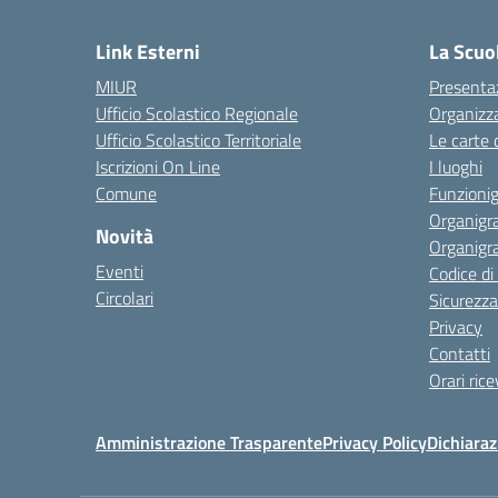
— 
Link Esterni
La Scuo
MIUR
Presenta
Ufficio Scolastico Regionale
Organizz
Ufficio Scolastico Territoriale
Le carte 
Iscrizioni On Line
I luoghi
Comune
Funzion
Organigr
Novità
Organigr
Eventi
Codice d
Circolari
Sicurezza
Privacy
Contatti
Orari ric
Amministrazione Trasparente
Privacy Policy
Dichiaraz