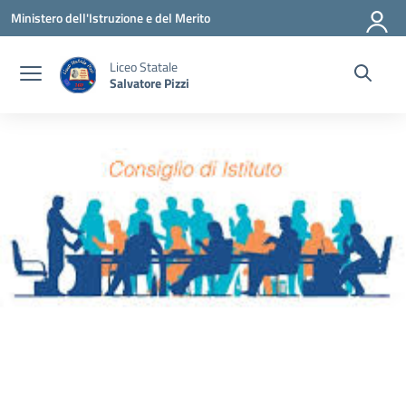
Vai ai contenuti
Vai al menu di navigazione
Vai al footer
Ministero dell'Istruzione e del Merito
Liceo Statale
Salvatore Pizzi