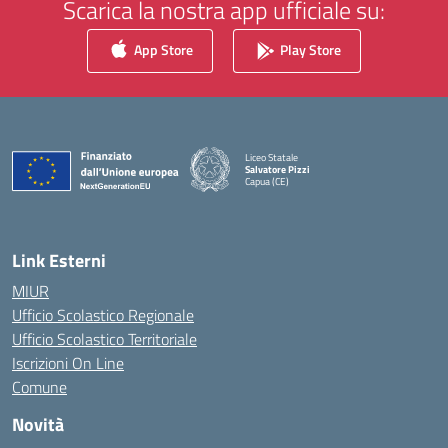
Scarica la nostra app ufficiale su:
App Store
Play Store
Liceo Statale
Salvatore Pizzi
Capua (CE)
— Visita la pagina iniziale della scuola
Link Esterni
MIUR
Ufficio Scolastico Regionale
Ufficio Scolastico Territoriale
Iscrizioni On Line
Comune
Novità