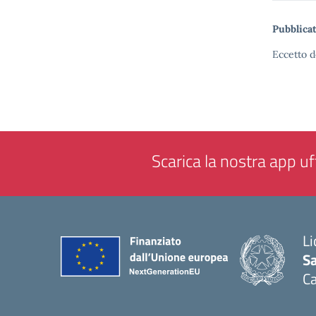
Pubblicat
Eccetto d
Scarica la nostra app uff
Li
Sa
C
— 