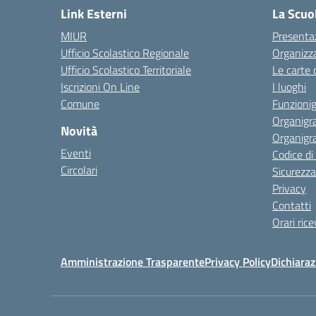
Link Esterni
La Scuo
MIUR
Presenta
Ufficio Scolastico Regionale
Organizz
Ufficio Scolastico Territoriale
Le carte 
Iscrizioni On Line
I luoghi
Comune
Funzion
Organigr
Novità
Organigr
Eventi
Codice d
Circolari
Sicurezza
Privacy
Contatti
Orari ric
Amministrazione Trasparente
Privacy Policy
Dichiaraz