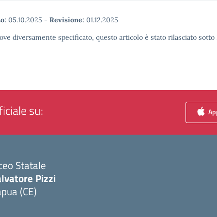
o:
05.10.2025
-
Revisione:
01.12.2025
ove diversamente specificato, questo articolo è stato rilasciato sott
iciale su:
App
ceo Statale
lvatore Pizzi
apua (CE)
Visita la pagina iniziale della scuola