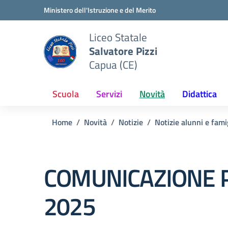
Vai ai contenuti
Vai al menu di navigazione
Vai al footer
Ministero dell'Istruzione e del Merito
Liceo Statale
Salvatore Pizzi
Capua (CE)
Scuola
Servizi
Novità
Didattica
Home
Novità
Notizie
Notizie alunni e fami
COMUNICAZIONE PE
2025