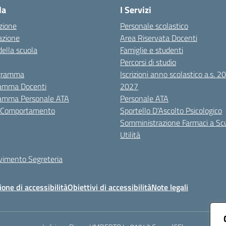
la
I Servizi
zione
Personale scolastico
azione
Area Riservata Docenti
della scuola
Famiglie e studenti
Percorsi di studio
igramma
Iscrizioni anno scolastico a.s. 
amma Docenti
2027
amma Personale ATA
Personale ATA
i Comportamento
Sportello D’Ascolto Psicologico
Somministrazione Farmaci a Sc
Utilità
evimento Segreteria
ione di accessibilità
Obiettivi di accessibilità
Note legali