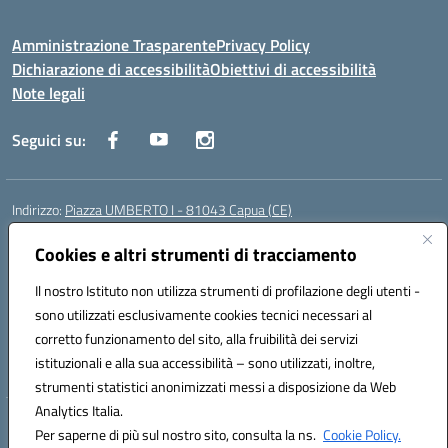
Amministrazione Trasparente
Privacy Policy
Dichiarazione di accessibilità
Obiettivi di accessibilità
Note legali
Seguici su:
Indirizzo:
Piazza UMBERTO I - 81043 Capua (CE)
Centralino:
0823961077
Email:
cepm03000d@istruzione.it
Posta elettronica certificata (PEC):
Cookies e altri strumenti di tracciamento
cepm03000d@pec.istruzione.it
Codice fiscale: 93034560610
Il nostro Istituto non utilizza strumenti di profilazione degli utenti -
Codice meccanografico:
CEPM03000D
sono utilizzati esclusivamente cookies tecnici necessari al
Codice Indice delle Pubbliche Amministrazioni (IPA): istsc_cepm03000d
corretto funzionamento del sito, alla fruibilità dei servizi
Codice unico di fatturazione (CUF): UF7IYN
istituzionali e alla sua accessibilità – sono utilizzati, inoltre,
strumenti statistici anonimizzati messi a disposizione da Web
Analytics Italia.
Hosting & Powered by 3D Solution S.r.l.
Per saperne di più sul nostro sito, consulta la ns.
Cookie Policy.