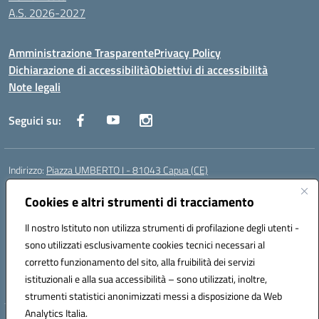
A.S. 2026-2027
Amministrazione Trasparente
Privacy Policy
Dichiarazione di accessibilità
Obiettivi di accessibilità
Note legali
Seguici su:
Indirizzo:
Piazza UMBERTO I - 81043 Capua (CE)
Centralino:
0823961077
Email:
cepm03000d@istruzione.it
Posta elettronica certificata (PEC):
Cookies e altri strumenti di tracciamento
cepm03000d@pec.istruzione.it
Codice fiscale: 93034560610
Il nostro Istituto non utilizza strumenti di profilazione degli utenti -
Codice meccanografico:
CEPM03000D
sono utilizzati esclusivamente cookies tecnici necessari al
Codice Indice delle Pubbliche Amministrazioni (IPA): istsc_cepm03000d
corretto funzionamento del sito, alla fruibilità dei servizi
Codice unico di fatturazione (CUF): UF7IYN
istituzionali e alla sua accessibilità – sono utilizzati, inoltre,
strumenti statistici anonimizzati messi a disposizione da Web
Analytics Italia.