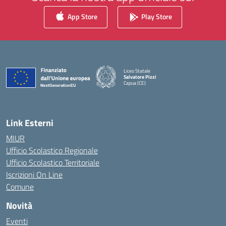
App Store
Play Store
Liceo Statale
Salvatore Pizzi
Capua (CE)
— Visita la pagina iniziale della scuola
Link Esterni
MIUR
Ufficio Scolastico Regionale
Ufficio Scolastico Territoriale
Iscrizioni On Line
Comune
Novità
Eventi