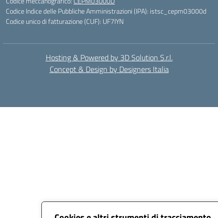
Codice meccanografico:
CEPM03000D
Codice Indice delle Pubbliche Amministrazioni (IPA): istsc_cepm03000d
Codice unico di fatturazione (CUF): UF7IYN
Hosting & Powered by 3D Solution S.r.l.
Concept & Design by Designers Italia
Cookies e altri strumenti di tracciamento