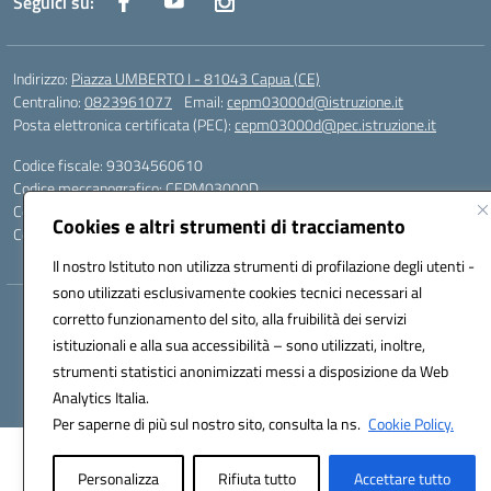
Seguici su:
Indirizzo:
Piazza UMBERTO I - 81043 Capua (CE)
Centralino:
0823961077
Email:
cepm03000d@istruzione.it
Posta elettronica certificata (PEC):
cepm03000d@pec.istruzione.it
Codice fiscale: 93034560610
Codice meccanografico:
CEPM03000D
Codice Indice delle Pubbliche Amministrazioni (IPA): istsc_cepm03000d
Cookies e altri strumenti di tracciamento
Codice unico di fatturazione (CUF): UF7IYN
Il nostro Istituto non utilizza strumenti di profilazione degli utenti -
sono utilizzati esclusivamente cookies tecnici necessari al
Hosting & Powered by 3D Solution S.r.l.
corretto funzionamento del sito, alla fruibilità dei servizi
Concept & Design by Designers Italia
istituzionali e alla sua accessibilità – sono utilizzati, inoltre,
strumenti statistici anonimizzati messi a disposizione da Web
Analytics Italia.
Per saperne di più sul nostro sito, consulta la ns.
Cookie Policy.
Personalizza
Rifiuta tutto
Accettare tutto