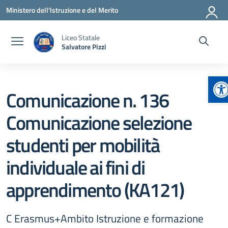
Vai ai contenuti
Vai al menu di navigazione
Vai al footer
Ministero dell'Istruzione e del Merito
Liceo Statale
Salvatore Pizzi
Ap
Comunicazione n. 136
Comunicazione selezione
studenti per mobilità
individuale ai fini di
apprendimento (KA121)
C Erasmus+Ambito Istruzione e formazione