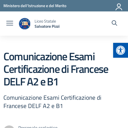
Vai ai contenuti
Vai al menu di navigazione
Vai al footer
Ministero dell'Istruzione e del Merito
Liceo Statale
Salvatore Pizzi
Apr
Comunicazione Esami
Certificazione di Francese
DELF A2 e B1
Comunicazione Esami Certificazione di
Francese DELF A2 e B1
Personale scolastico