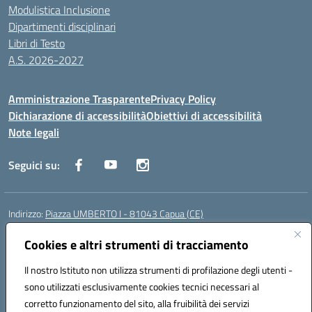
Modulistica Inclusione
Dipartimenti disciplinari
Libri di Testo
A.S. 2026-2027
Amministrazione Trasparente
Privacy Policy
Dichiarazione di accessibilità
Obiettivi di accessibilità
Note legali
Seguici su:
Indirizzo:
Piazza UMBERTO I - 81043 Capua (CE)
Centralino:
0823961077
Email:
cepm03000d@istruzione.it
Posta elettronica certificata (PEC):
Cookies e altri strumenti di tracciamento
cepm03000d@pec.istruzione.it
Codice fiscale: 93034560610
Il nostro Istituto non utilizza strumenti di profilazione degli utenti -
Codice meccanografico:
CEPM03000D
sono utilizzati esclusivamente cookies tecnici necessari al
Codice Indice delle Pubbliche Amministrazioni (IPA): istsc_cepm03000d
corretto funzionamento del sito, alla fruibilità dei servizi