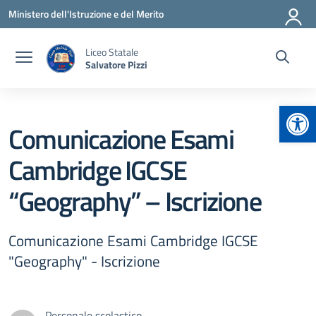
Vai ai contenuti
Vai al menu di navigazione
Vai al footer
Ministero dell'Istruzione e del Merito
Liceo Statale
Salvatore Pizzi
Apr
Comunicazione Esami
Cambridge IGCSE
“Geography” – Iscrizione
Comunicazione Esami Cambridge IGCSE
"Geography" - Iscrizione
Personale scolastico