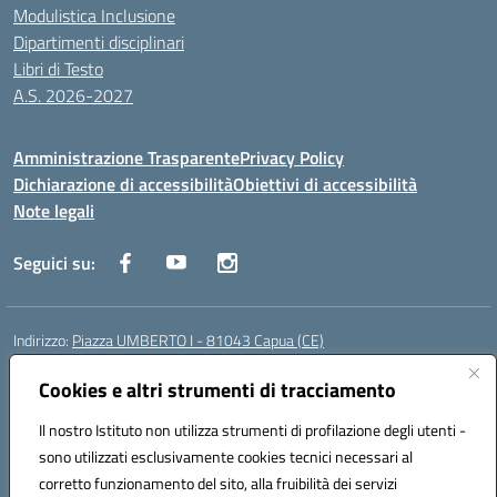
Modulistica Inclusione
Dipartimenti disciplinari
Libri di Testo
A.S. 2026-2027
Amministrazione Trasparente
Privacy Policy
Dichiarazione di accessibilità
Obiettivi di accessibilità
Note legali
Seguici su:
Indirizzo:
Piazza UMBERTO I - 81043 Capua (CE)
Centralino:
0823961077
Email:
cepm03000d@istruzione.it
Posta elettronica certificata (PEC):
Cookies e altri strumenti di tracciamento
cepm03000d@pec.istruzione.it
Codice fiscale: 93034560610
Il nostro Istituto non utilizza strumenti di profilazione degli utenti -
Codice meccanografico:
CEPM03000D
sono utilizzati esclusivamente cookies tecnici necessari al
Codice Indice delle Pubbliche Amministrazioni (IPA): istsc_cepm03000d
corretto funzionamento del sito, alla fruibilità dei servizi