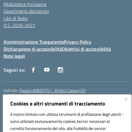
Modulistica Inclusione
Dipartimenti disciplinari
Libri di Testo
A.S. 2026-2027
Amministrazione Trasparente
Privacy Policy
Dichiarazione di accessibilità
Obiettivi di accessibilità
Note legali
Seguici su:
Indirizzo:
Piazza UMBERTO I - 81043 Capua (CE)
Centralino:
0823961077
Email:
cepm03000d@istruzione.it
Posta elettronica certificata (PEC):
Cookies e altri strumenti di tracciamento
cepm03000d@pec.istruzione.it
Codice fiscale: 93034560610
Il nostro Istituto non utilizza strumenti di profilazione degli utenti -
Codice meccanografico:
CEPM03000D
sono utilizzati esclusivamente cookies tecnici necessari al
Codice Indice delle Pubbliche Amministrazioni (IPA): istsc_cepm03000d
corretto funzionamento del sito, alla fruibilità dei servizi