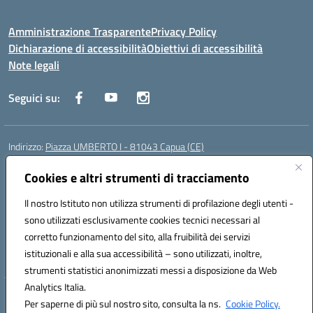
Amministrazione Trasparente
Privacy Policy
Dichiarazione di accessibilità
Obiettivi di accessibilità
Note legali
Seguici su:
Indirizzo:
Piazza UMBERTO I - 81043 Capua (CE)
Centralino:
0823961077
Email:
cepm03000d@istruzione.it
Posta elettronica certificata (PEC):
Cookies e altri strumenti di tracciamento
cepm03000d@pec.istruzione.it
Codice fiscale: 93034560610
Il nostro Istituto non utilizza strumenti di profilazione degli utenti -
Codice meccanografico:
CEPM03000D
sono utilizzati esclusivamente cookies tecnici necessari al
Codice Indice delle Pubbliche Amministrazioni (IPA): istsc_cepm03000d
corretto funzionamento del sito, alla fruibilità dei servizi
Codice unico di fatturazione (CUF): UF7IYN
istituzionali e alla sua accessibilità – sono utilizzati, inoltre,
strumenti statistici anonimizzati messi a disposizione da Web
Analytics Italia.
Hosting & Powered by 3D Solution S.r.l.
Per saperne di più sul nostro sito, consulta la ns.
Cookie Policy.