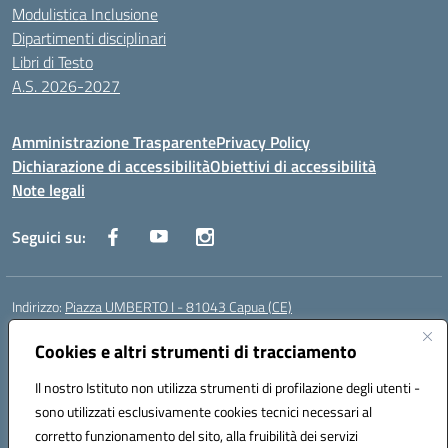
Modulistica Inclusione
Dipartimenti disciplinari
Libri di Testo
A.S. 2026-2027
Amministrazione Trasparente
Privacy Policy
Dichiarazione di accessibilità
Obiettivi di accessibilità
Note legali
Seguici su:
Indirizzo:
Piazza UMBERTO I - 81043 Capua (CE)
Centralino:
0823961077
Email:
cepm03000d@istruzione.it
Posta elettronica certificata (PEC):
Cookies e altri strumenti di tracciamento
cepm03000d@pec.istruzione.it
Codice fiscale: 93034560610
Il nostro Istituto non utilizza strumenti di profilazione degli utenti -
Codice meccanografico:
CEPM03000D
sono utilizzati esclusivamente cookies tecnici necessari al
Codice Indice delle Pubbliche Amministrazioni (IPA): istsc_cepm03000d
corretto funzionamento del sito, alla fruibilità dei servizi