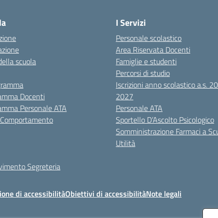
Visita la pagina iniziale della scuola
la
I Servizi
zione
Personale scolastico
azione
Area Riservata Docenti
della scuola
Famiglie e studenti
Percorsi di studio
igramma
Iscrizioni anno scolastico a.s. 
amma Docenti
2027
amma Personale ATA
Personale ATA
i Comportamento
Sportello D’Ascolto Psicologico
Somministrazione Farmaci a Sc
Utilità
evimento Segreteria
ione di accessibilità
Obiettivi di accessibilità
Note legali