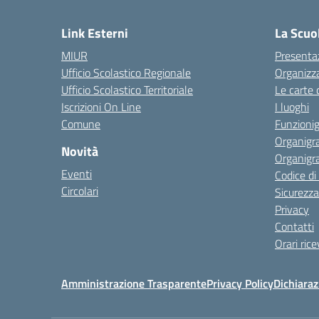
— 
Link Esterni
La Scuo
MIUR
Presenta
Ufficio Scolastico Regionale
Organizz
Ufficio Scolastico Territoriale
Le carte 
Iscrizioni On Line
I luoghi
Comune
Funzion
Organigr
Novità
Organigr
Eventi
Codice d
Circolari
Sicurezza
Privacy
Contatti
Orari ric
Amministrazione Trasparente
Privacy Policy
Dichiaraz