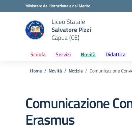
Vai ai contenuti
Vai al menu di navigazione
Vai al footer
Ministero dell'Istruzione e del Merito
Liceo Statale
Salvatore Pizzi
Capua (CE)
Scuola
Servizi
Novità
Didattica
Home
Novità
Notizie
Comunicazione Convo
Comunicazione Conv
Erasmus