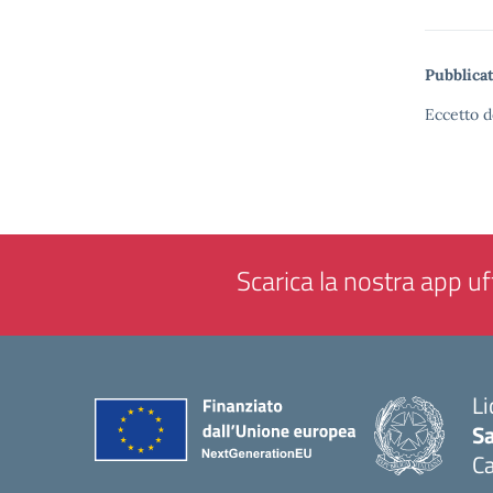
Pubblicat
Eccetto d
Scarica la nostra app uff
Li
Sa
C