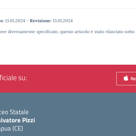
o:
13.01.2024
-
Revisione:
13.01.2024
ove diversamente specificato, questo articolo è stato rilasciato sott
iciale su:
App
ceo Statale
lvatore Pizzi
apua (CE)