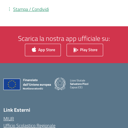
Stampa / Condividi
Scarica la nostra app ufficiale su:
App Store
Play Store
Liceo Statale
Salvatore Pizzi
Capua (CE)
— Visita la pagina iniziale della scuola
Link Esterni
MIUR
Ufficio Scolastico Regionale