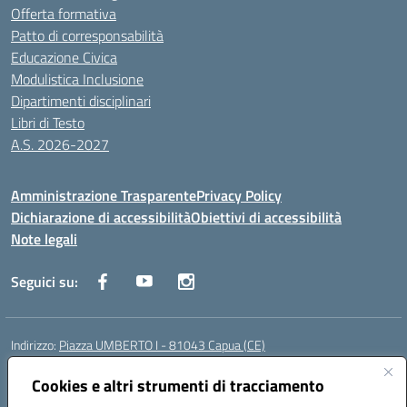
Offerta formativa
Patto di corresponsabilità
Educazione Civica
Modulistica Inclusione
Dipartimenti disciplinari
Libri di Testo
A.S. 2026-2027
Amministrazione Trasparente
Privacy Policy
Dichiarazione di accessibilità
Obiettivi di accessibilità
Note legali
Seguici su:
Indirizzo:
Piazza UMBERTO I - 81043 Capua (CE)
Centralino:
0823961077
Email:
cepm03000d@istruzione.it
Posta elettronica certificata (PEC):
Cookies e altri strumenti di tracciamento
cepm03000d@pec.istruzione.it