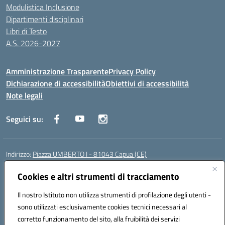
Modulistica Inclusione
Dipartimenti disciplinari
Libri di Testo
A.S. 2026-2027
Amministrazione Trasparente
Privacy Policy
Dichiarazione di accessibilità
Obiettivi di accessibilità
Note legali
Seguici su:
Indirizzo:
Piazza UMBERTO I - 81043 Capua (CE)
Centralino:
0823961077
Email:
cepm03000d@istruzione.it
Posta elettronica certificata (PEC):
Cookies e altri strumenti di tracciamento
cepm03000d@pec.istruzione.it
Codice fiscale: 93034560610
Il nostro Istituto non utilizza strumenti di profilazione degli utenti -
Codice meccanografico:
CEPM03000D
sono utilizzati esclusivamente cookies tecnici necessari al
Codice Indice delle Pubbliche Amministrazioni (IPA): istsc_cepm03000d
corretto funzionamento del sito, alla fruibilità dei servizi