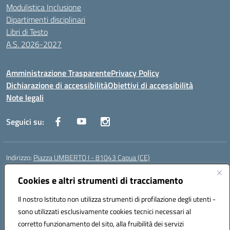
Modulistica Inclusione
Dipartimenti disciplinari
Libri di Testo
A.S. 2026-2027
Amministrazione Trasparente
Privacy Policy
Dichiarazione di accessibilità
Obiettivi di accessibilità
Note legali
Seguici su:
Indirizzo:
Piazza UMBERTO I - 81043 Capua (CE)
Centralino:
0823961077
Email:
cepm03000d@istruzione.it
Posta elettronica certificata (PEC):
Cookies e altri strumenti di tracciamento
cepm03000d@pec.istruzione.it
Codice fiscale: 93034560610
Il nostro Istituto non utilizza strumenti di profilazione degli utenti -
Codice meccanografico:
CEPM03000D
sono utilizzati esclusivamente cookies tecnici necessari al
Codice Indice delle Pubbliche Amministrazioni (IPA): istsc_cepm03000d
corretto funzionamento del sito, alla fruibilità dei servizi