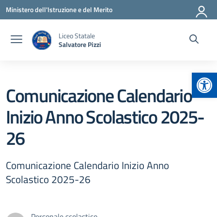
Vai ai contenuti
Vai al menu di navigazione
Vai al footer
Ministero dell'Istruzione e del Merito
Liceo Statale
Salvatore Pizzi
Apr
Comunicazione Calendario
Inizio Anno Scolastico 2025-
26
Comunicazione Calendario Inizio Anno
Scolastico 2025-26
Personale scolastico