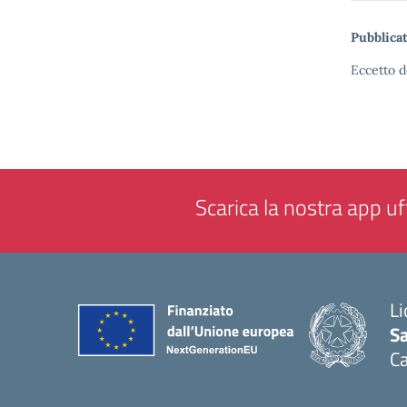
Pubblicat
Eccetto d
Scarica la nostra app uff
Li
Sa
C
— 