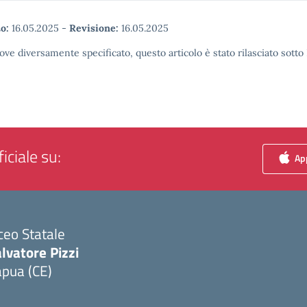
o:
16.05.2025
-
Revisione:
16.05.2025
ove diversamente specificato, questo articolo è stato rilasciato sott
iciale su:
App
ceo Statale
lvatore Pizzi
apua (CE)
Visita la pagina iniziale della scuola