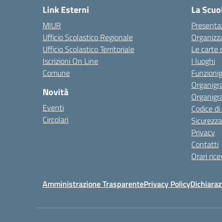
Link Esterni
La Scuo
MIUR
Presenta
Ufficio Scolastico Regionale
Organizz
Ufficio Scolastico Territoriale
Le carte 
Iscrizioni On Line
I luoghi
Comune
Funzion
Organigr
Novità
Organigr
Eventi
Codice d
Circolari
Sicurezza
Privacy
Contatti
Orari ric
Amministrazione Trasparente
Privacy Policy
Dichiaraz