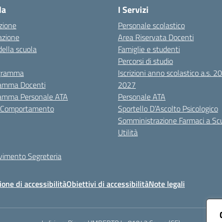
la
I Servizi
zione
Personale scolastico
azione
Area Riservata Docenti
della scuola
Famiglie e studenti
Percorsi di studio
igramma
Iscrizioni anno scolastico a.s. 
amma Docenti
2027
amma Personale ATA
Personale ATA
i Comportamento
Sportello D’Ascolto Psicologico
Somministrazione Farmaci a Sc
Utilità
evimento Segreteria
ione di accessibilità
Obiettivi di accessibilità
Note legali