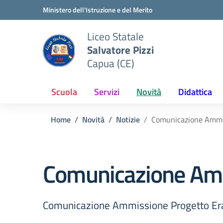
Vai ai contenuti
Vai al menu di navigazione
Vai al footer
Ministero dell'Istruzione e del Merito
Liceo Statale
Salvatore Pizzi
Capua (CE)
Scuola
Servizi
Novità
Didattica
Home
Novità
Notizie
Comunicazione Ammi
Comunicazione Am
Comunicazione Ammissione Progetto E