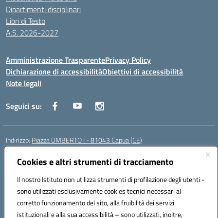
Dipartimenti disciplinari
Libri di Testo
A.S. 2026-2027
Amministrazione Trasparente
Privacy Policy
Dichiarazione di accessibilità
Obiettivi di accessibilità
Note legali
Seguici su:
Indirizzo:
Piazza UMBERTO I - 81043 Capua (CE)
Centralino:
0823961077
Email:
cepm03000d@istruzione.it
Posta elettronica certificata (PEC):
Cookies e altri strumenti di tracciamento
cepm03000d@pec.istruzione.it
Codice fiscale: 93034560610
Il nostro Istituto non utilizza strumenti di profilazione degli utenti -
Codice meccanografico:
CEPM03000D
sono utilizzati esclusivamente cookies tecnici necessari al
Codice Indice delle Pubbliche Amministrazioni (IPA): istsc_cepm03000d
corretto funzionamento del sito, alla fruibilità dei servizi
Codice unico di fatturazione (CUF): UF7IYN
istituzionali e alla sua accessibilità – sono utilizzati, inoltre,