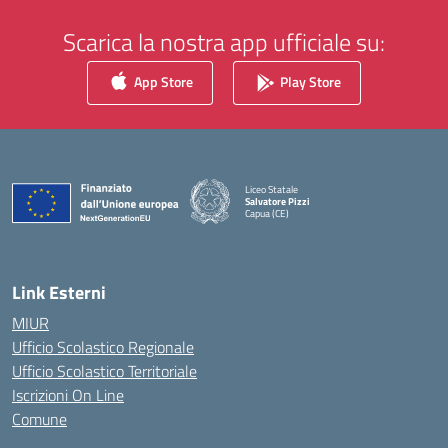
Scarica la nostra app ufficiale su:
App Store
Play Store
Liceo Statale
Salvatore Pizzi
Capua (CE)
— Visita la pagina iniziale della scuola
Link Esterni
MIUR
Ufficio Scolastico Regionale
Ufficio Scolastico Territoriale
Iscrizioni On Line
Comune