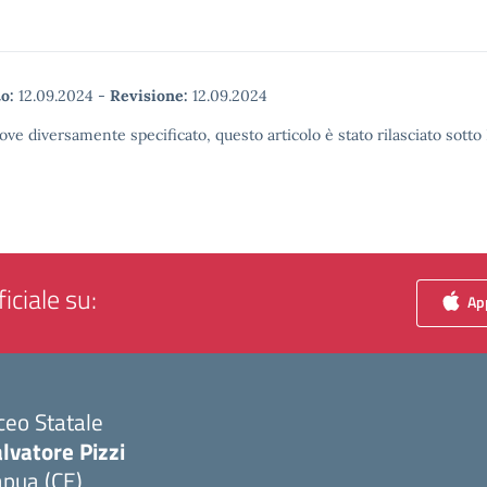
o:
12.09.2024
-
Revisione:
12.09.2024
ove diversamente specificato, questo articolo è stato rilasciato sott
iciale su:
App
ceo Statale
lvatore Pizzi
apua (CE)