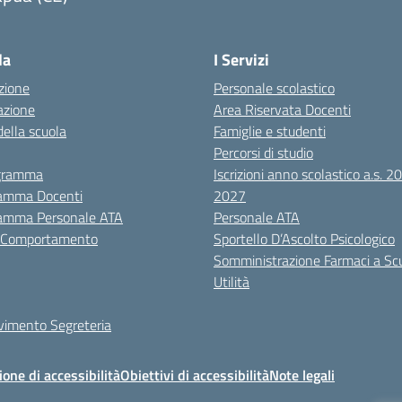
Visita la pagina iniziale della scuola
la
I Servizi
zione
Personale scolastico
azione
Area Riservata Docenti
della scuola
Famiglie e studenti
Percorsi di studio
igramma
Iscrizioni anno scolastico a.s. 
amma Docenti
2027
amma Personale ATA
Personale ATA
i Comportamento
Sportello D’Ascolto Psicologico
Somministrazione Farmaci a Sc
Utilità
evimento Segreteria
ione di accessibilità
Obiettivi di accessibilità
Note legali