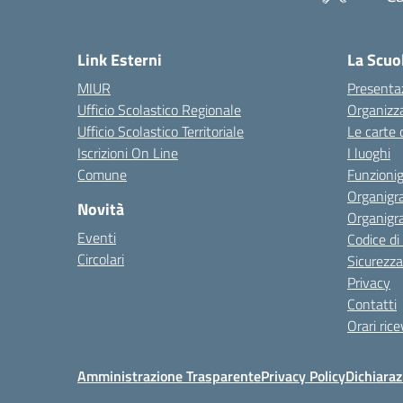
— 
Link Esterni
La Scuo
MIUR
Presenta
Ufficio Scolastico Regionale
Organizz
Ufficio Scolastico Territoriale
Le carte 
Iscrizioni On Line
I luoghi
Comune
Funzion
Organigr
Novità
Organigr
Eventi
Codice d
Circolari
Sicurezza
Privacy
Contatti
Orari ric
Amministrazione Trasparente
Privacy Policy
Dichiaraz