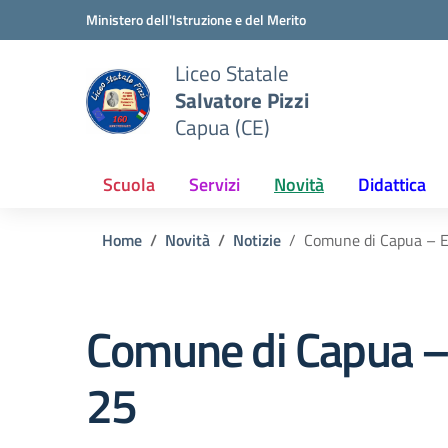
Vai ai contenuti
Vai al menu di navigazione
Vai al footer
Ministero dell'Istruzione e del Merito
Liceo Statale
Salvatore Pizzi
Capua (CE)
Scuola
Servizi
Novità
Didattica
Home
Novità
Notizie
Comune di Capua – El
Comune di Capua – 
25