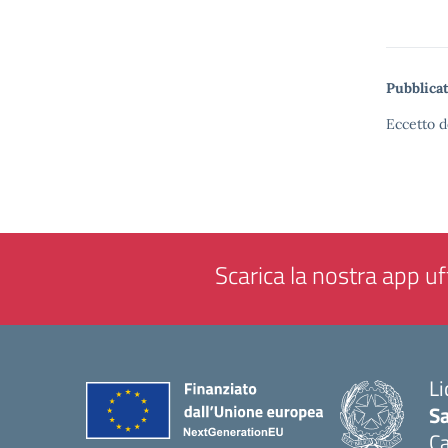
Pubblicat
Eccetto d
Scarica la nostra app uff
Li
Sa
C