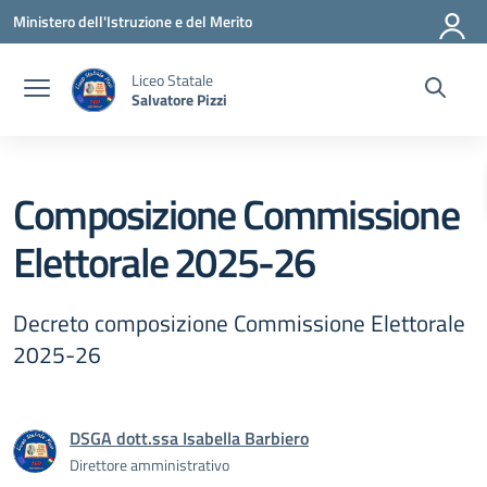
Vai ai contenuti
Vai al menu di navigazione
Vai al footer
Ministero dell'Istruzione e del Merito
Liceo Statale
Salvatore Pizzi
Composizione Commissione
Elettorale 2025-26
Decreto composizione Commissione Elettorale
2025-26
DSGA dott.ssa Isabella Barbiero
Direttore amministrativo