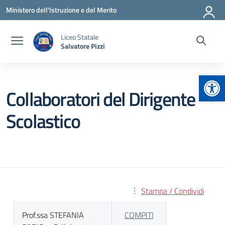
Vai ai contenuti
Vai al menu di navigazione
Vai al footer
Ministero dell'Istruzione e del Merito
Liceo Statale
Salvatore Pizzi
Apr
Collaboratori del Dirigente
Scolastico
Stampa / Condividi
Prof.ssa STEFANIA
COMPITI