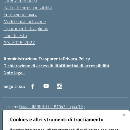
Offerta formativa
Patto di corresponsabilità
Educazione Civica
Modulistica Inclusione
Dipartimenti disciplinari
Libri di Testo
A.S. 2026-2027
Amministrazione Trasparente
Privacy Policy
Dichiarazione di accessibilità
Obiettivi di accessibilità
Note legali
Seguici su:
Indirizzo:
Piazza UMBERTO I - 81043 Capua (CE)
Centralino:
0823961077
Email:
cepm03000d@istruzione.it
Posta elettronica certificata (PEC):
Cookies e altri strumenti di tracciamento
cepm03000d@pec.istruzione.it
Codice fiscale: 93034560610
Il nostro Istituto non utilizza strumenti di profilazione degli utenti -