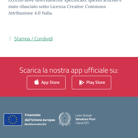
Eccetto dove diversamente specificato, questo articolo è
stato rilasciato sotto Licenza Creative Commons
Attribuzione 4.0 Italia.
Stampa / Condividi
Scarica la nostra app ufficiale su:
App Store
Play Store
Liceo Statale
Salvatore Pizzi
Capua (CE)
— Visita la pagina iniziale della scuola