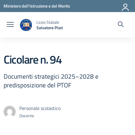
Vai ai contenuti
Vai al menu di navigazione
Vai al footer
Ministero dell'Istruzione e del Merito
Liceo Statale
Salvatore Pizzi
Cicolare n. 94
Documenti strategici 2025–2028 e
predisposizione del PTOF
Personale scolastico
Docente