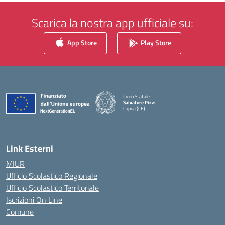
Scarica la nostra app ufficiale su:
App Store
Play Store
Liceo Statale
Salvatore Pizzi
Capua (CE)
— Visita la pagina iniziale della scuola
Link Esterni
MIUR
Ufficio Scolastico Regionale
Ufficio Scolastico Territoriale
Iscrizioni On Line
Comune