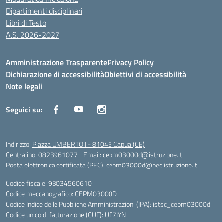
Dipartimenti disciplinari
Libri di Testo
A.S. 2026-2027
Amministrazione Trasparente
Privacy Policy
Dichiarazione di accessibilità
Obiettivi di accessibilità
Note legali
Seguici su:
Indirizzo:
Piazza UMBERTO I - 81043 Capua (CE)
Centralino:
0823961077
Email:
cepm03000d@istruzione.it
Posta elettronica certificata (PEC):
cepm03000d@pec.istruzione.it
Codice fiscale: 93034560610
Codice meccanografico:
CEPM03000D
Codice Indice delle Pubbliche Amministrazioni (IPA): istsc_cepm03000d
Codice unico di fatturazione (CUF): UF7IYN