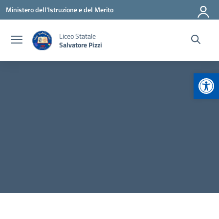
Vai ai contenuti
Vai al menu di navigazione
Vai al footer
Ministero dell'Istruzione e del Merito
Liceo Statale
Salvatore Pizzi
Apr