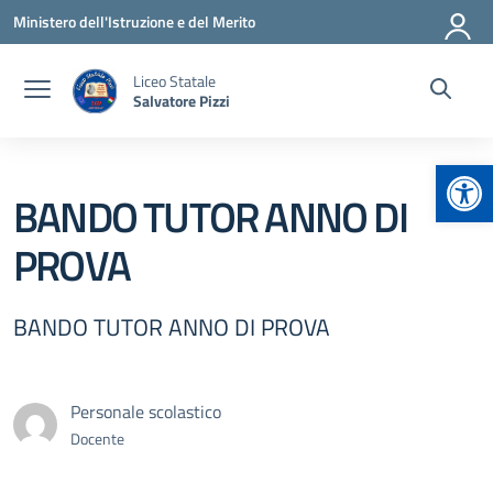
Vai ai contenuti
Vai al menu di navigazione
Vai al footer
Ministero dell'Istruzione e del Merito
Liceo Statale
Salvatore Pizzi
Apr
BANDO TUTOR ANNO DI
PROVA
BANDO TUTOR ANNO DI PROVA
Personale scolastico
Docente