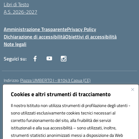
Libri di Testo
A.S. 2026-2027
Amministrazione Trasparente
Privacy Policy
Dichiarazione di accessibilità
Obiettivi di accessibilità
Note legali
Seguici su:
Indirizzo:
Piazza UMBERTO I - 81043 Capua (CE)
Centralino:
0823961077
Email:
cepm03000d@istruzione.it
Posta elettronica certificata (PEC):
Cookies e altri strumenti di tracciamento
cepm03000d@pec.istruzione.it
Codice fiscale: 93034560610
Il nostro Istituto non utilizza strumenti di profilazione degli utenti -
Codice meccanografico:
CEPM03000D
sono utilizzati esclusivamente cookies tecnici necessari al
Codice Indice delle Pubbliche Amministrazioni (IPA): istsc_cepm03000d
corretto funzionamento del sito, alla fruibilità dei servizi
Codice unico di fatturazione (CUF): UF7IYN
istituzionali e alla sua accessibilità – sono utilizzati, inoltre,
strumenti statistici anonimizzati messi a disposizione da Web