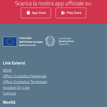
Scarica la nostra app ufficiale su:
App Store
Play Store
Liceo Statale
Salvatore Pizzi
Capua (CE)
— Visita la pagina iniziale della scuola
Link Esterni
MIUR
Ufficio Scolastico Regionale
Ufficio Scolastico Territoriale
Iscrizioni On Line
Comune
Novità