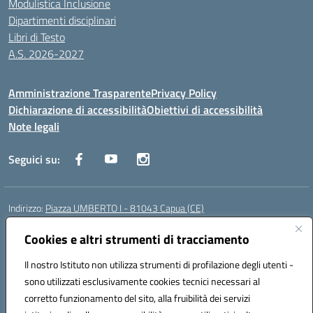
Modulistica Inclusione
Dipartimenti disciplinari
Libri di Testo
A.S. 2026-2027
Amministrazione Trasparente
Privacy Policy
Dichiarazione di accessibilità
Obiettivi di accessibilità
Note legali
Seguici su:
Indirizzo:
Piazza UMBERTO I - 81043 Capua (CE)
Centralino:
0823961077
Email:
cepm03000d@istruzione.it
Posta elettronica certificata (PEC):
Cookies e altri strumenti di tracciamento
cepm03000d@pec.istruzione.it
Codice fiscale: 93034560610
Il nostro Istituto non utilizza strumenti di profilazione degli utenti -
Codice meccanografico:
CEPM03000D
sono utilizzati esclusivamente cookies tecnici necessari al
Codice Indice delle Pubbliche Amministrazioni (IPA): istsc_cepm03000d
corretto funzionamento del sito, alla fruibilità dei servizi
Codice unico di fatturazione (CUF): UF7IYN