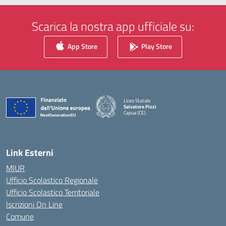
Scarica la nostra app ufficiale su:
App Store
Play Store
Liceo Statale
Salvatore Pizzi
Capua (CE)
— Visita la pagina iniziale della scuola
Link Esterni
MIUR
Ufficio Scolastico Regionale
Ufficio Scolastico Territoriale
Iscrizioni On Line
Comune