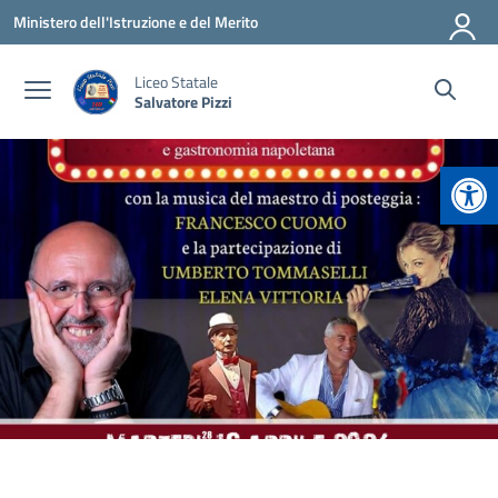
Vai ai contenuti
Vai al menu di navigazione
Vai al footer
Ministero dell'Istruzione e del Merito
Liceo Statale
Salvatore Pizzi
Apr