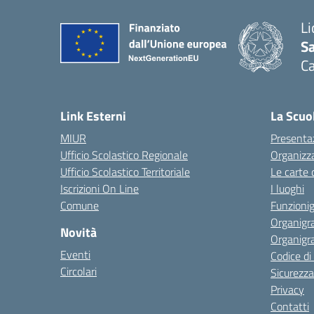
Li
Sa
C
— 
Link Esterni
La Scuo
MIUR
Presenta
Ufficio Scolastico Regionale
Organizz
Ufficio Scolastico Territoriale
Le carte 
Iscrizioni On Line
I luoghi
Comune
Funzion
Organigr
Novità
Organigr
Eventi
Codice d
Circolari
Sicurezza
Privacy
Contatti