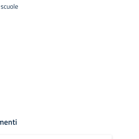
 scuole
menti