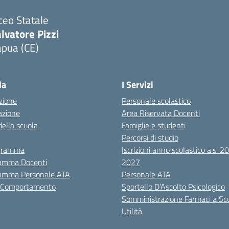
ceo Statale
lvatore Pizzi
apua (CE)
Visita la pagina iniziale della scuola
la
I Servizi
zione
Personale scolastico
azione
Area Riservata Docenti
della scuola
Famiglie e studenti
Percorsi di studio
igramma
Iscrizioni anno scolastico a.s. 
amma Docenti
2027
amma Personale ATA
Personale ATA
i Comportamento
Sportello D’Ascolto Psicologico
Somministrazione Farmaci a Sc
Utilità