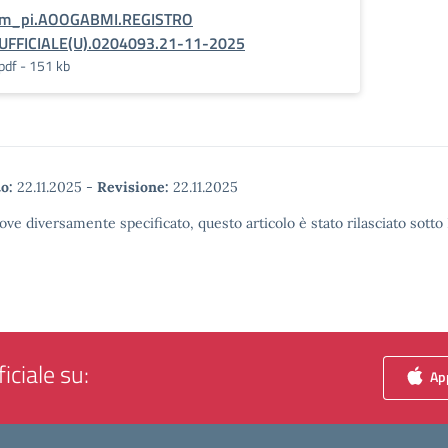
m_pi.AOOGABMI.REGISTRO
UFFICIALE(U).0204093.21-11-2025
pdf - 151 kb
o:
22.11.2025
-
Revisione:
22.11.2025
ove diversamente specificato, questo articolo è stato rilasciato sott
iciale su:
App