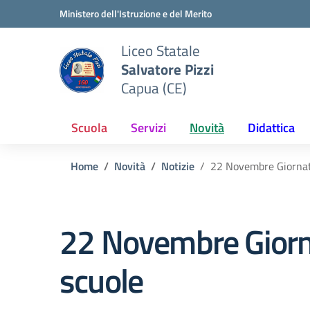
Vai ai contenuti
Vai al menu di navigazione
Vai al footer
Ministero dell'Istruzione e del Merito
Liceo Statale
Salvatore Pizzi
Capua (CE)
Scuola
Servizi
Novità
Didattica
Home
Novità
Notizie
22 Novembre Giornata
22 Novembre Giornat
scuole