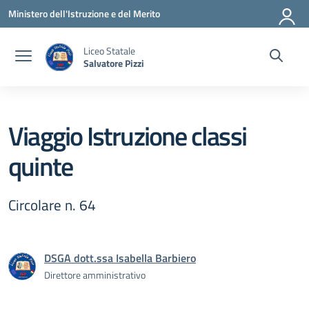
Vai ai contenuti
Vai al menu di navigazione
Vai al footer
Ministero dell'Istruzione e del Merito
Liceo Statale
Salvatore Pizzi
Viaggio Istruzione classi
quinte
Circolare n. 64
DSGA dott.ssa Isabella Barbiero
Direttore amministrativo