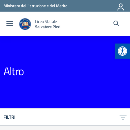
Vai ai contenuti
Vai al menu di navigazione
Vai al footer
Ministero dell'Istruzione e del Merito
Liceo Statale
Salvatore Pizzi
Apr
Altro
FILTRI