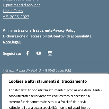
Dipartimenti disciplinari
Libri di Testo
A.S. 2026-2027
Amministrazione Trasparente
Privacy Policy
Dichiarazione di accessibilità
Obiettivi di accessibilità
Note legali
Seguici su:
Indirizzo:
Piazza UMBERTO I - 81043 Capua (CE)
Centralino:
0823961077
Email:
cepm03000d@istruzione.it
Posta elettronica certificata (PEC):
Cookies e altri strumenti di tracciamento
cepm03000d@pec.istruzione.it
Codice fiscale: 93034560610
Il nostro Istituto non utilizza strumenti di profilazione degli utenti -
Codice meccanografico:
CEPM03000D
sono utilizzati esclusivamente cookies tecnici necessari al
Codice Indice delle Pubbliche Amministrazioni (IPA): istsc_cepm03000d
corretto funzionamento del sito, alla fruibilità dei servizi
Codice unico di fatturazione (CUF): UF7IYN
istituzionali e alla sua accessibilità – sono utilizzati, inoltre,