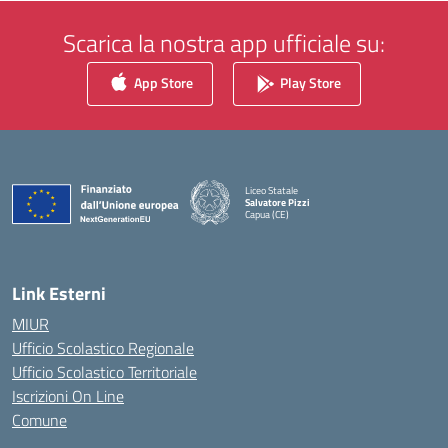
Scarica la nostra app ufficiale su:
App Store
Play Store
Liceo Statale
Salvatore Pizzi
Capua (CE)
— Visita la pagina iniziale della scuola
Link Esterni
MIUR
Ufficio Scolastico Regionale
Ufficio Scolastico Territoriale
Iscrizioni On Line
Comune