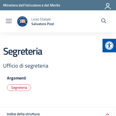
Vai ai contenuti
Vai al menu di navigazione
Vai al footer
Ministero dell'Istruzione e del Merito
Liceo Statale
Salvatore Pizzi
Apr
Segreteria
Ufficio di segreteria
Argomenti
Segreteria
Indice della struttura