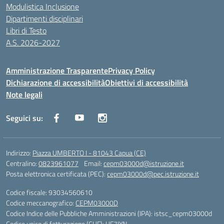
Modulistica Inclusione
Dipartimenti disciplinari
Libri di Testo
A.S. 2026-2027
Amministrazione Trasparente
Privacy Policy
Dichiarazione di accessibilità
Obiettivi di accessibilità
Note legali
Seguici su:
Indirizzo:
Piazza UMBERTO I - 81043 Capua (CE)
Centralino:
0823961077
Email:
cepm03000d@istruzione.it
Posta elettronica certificata (PEC):
cepm03000d@pec.istruzione.it
Codice fiscale: 93034560610
Codice meccanografico:
CEPM03000D
Codice Indice delle Pubbliche Amministrazioni (IPA): istsc_cepm03000d
Codice unico di fatturazione (CUF): UF7IYN