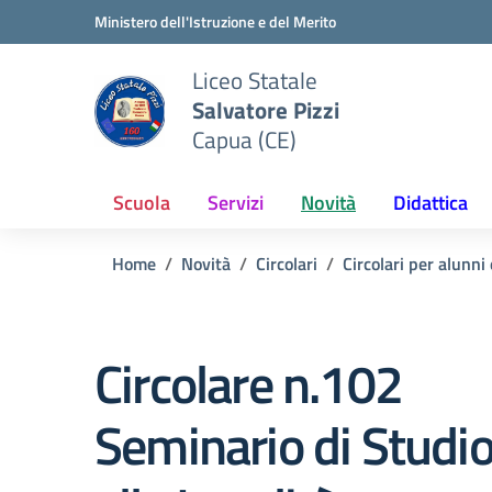
Vai ai contenuti
Vai al menu di navigazione
Vai al footer
Ministero dell'Istruzione e del Merito
Liceo Statale
Salvatore Pizzi
Capua (CE)
Scuola
Servizi
Novità
Didattica
Home
Novità
Circolari
Circolari per alunni
Circolare n.102
Seminario di Studio 