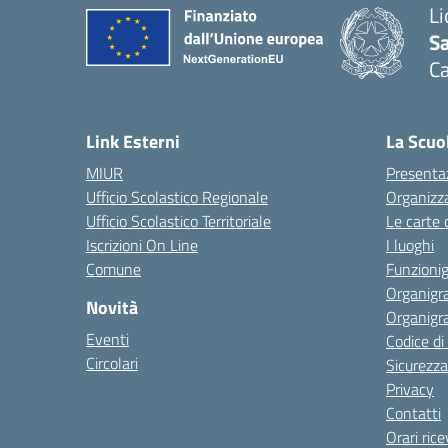
Li
Sa
C
— 
Link Esterni
La Scuo
MIUR
Presenta
Ufficio Scolastico Regionale
Organizz
Ufficio Scolastico Territoriale
Le carte 
Iscrizioni On Line
I luoghi
Comune
Funzion
Organigr
Novità
Organigr
Eventi
Codice d
Circolari
Sicurezza
Privacy
Contatti
Orari ric