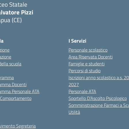
ceo Statale
lvatore Pizzi
apua (CE)
Visita la pagina iniziale della scuola
la
I Servizi
zione
Personale scolastico
azione
Area Riservata Docenti
della scuola
Famiglie e studenti
Percorsi di studio
igramma
Iscrizioni anno scolastico a.s. 
amma Docenti
2027
amma Personale ATA
Personale ATA
i Comportamento
Sportello D’Ascolto Psicologico
Somministrazione Farmaci a Sc
Utilità
evimento Segreteria