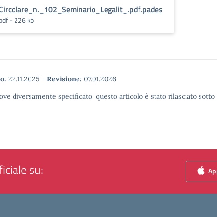
Circolare_n._102_Seminario_Legalit_.pdf.pades
pdf - 226 kb
o:
22.11.2025
-
Revisione:
07.01.2026
ove diversamente specificato, questo articolo è stato rilasciato sott
iciale su:
App