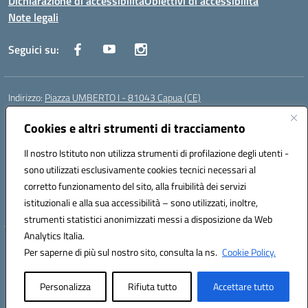
Dichiarazione di accessibilità
Obiettivi di accessibilità
Note legali
Seguici su:
Indirizzo:
Piazza UMBERTO I - 81043 Capua (CE)
Centralino:
0823961077
Email:
cepm03000d@istruzione.it
Posta elettronica certificata (PEC):
Cookies e altri strumenti di tracciamento
cepm03000d@pec.istruzione.it
Codice fiscale: 93034560610
Il nostro Istituto non utilizza strumenti di profilazione degli utenti -
Codice meccanografico:
CEPM03000D
sono utilizzati esclusivamente cookies tecnici necessari al
Codice Indice delle Pubbliche Amministrazioni (IPA): istsc_cepm03000d
corretto funzionamento del sito, alla fruibilità dei servizi
Codice unico di fatturazione (CUF): UF7IYN
istituzionali e alla sua accessibilità – sono utilizzati, inoltre,
strumenti statistici anonimizzati messi a disposizione da Web
Analytics Italia.
Hosting & Powered by 3D Solution S.r.l.
Per saperne di più sul nostro sito, consulta la ns.
Cookie Policy.
Concept & Design by Designers Italia
Personalizza
Rifiuta tutto
Accettare tutto