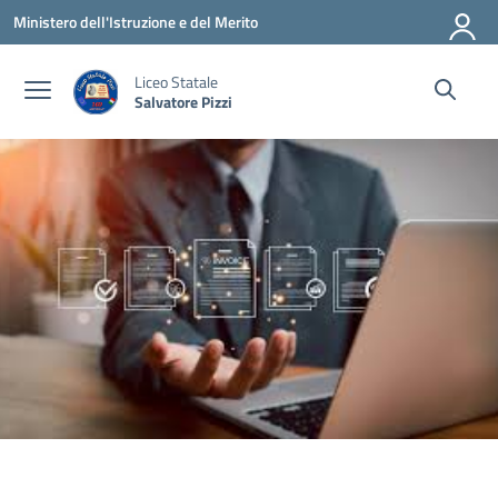
Vai ai contenuti
Vai al menu di navigazione
Vai al footer
Ministero dell'Istruzione e del Merito
Liceo Statale
Salvatore Pizzi