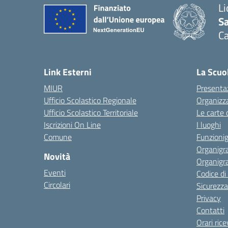
Li
Sa
C
— 
Link Esterni
La Scuo
MIUR
Presenta
Ufficio Scolastico Regionale
Organizz
Ufficio Scolastico Territoriale
Le carte 
Iscrizioni On Line
I luoghi
Comune
Funzion
Organigr
Novità
Organigr
Eventi
Codice d
Circolari
Sicurezza
Privacy
Contatti
Orari ric