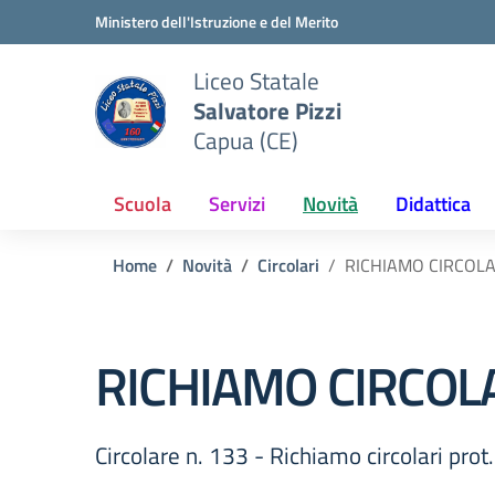
Vai ai contenuti
Vai al menu di navigazione
Vai al footer
Ministero dell'Istruzione e del Merito
Liceo Statale
Salvatore Pizzi
Capua (CE)
Scuola
Servizi
Novità
Didattica
Home
Novità
Circolari
RICHIAMO CIRCOLA
RICHIAMO CIRCOL
Circolare n. 133 - Richiamo circolari pr