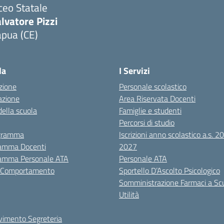
ceo Statale
lvatore Pizzi
apua (CE)
Visita la pagina iniziale della scuola
la
I Servizi
zione
Personale scolastico
azione
Area Riservata Docenti
della scuola
Famiglie e studenti
Percorsi di studio
igramma
Iscrizioni anno scolastico a.s. 
amma Docenti
2027
amma Personale ATA
Personale ATA
i Comportamento
Sportello D’Ascolto Psicologico
Somministrazione Farmaci a Sc
Utilità
evimento Segreteria