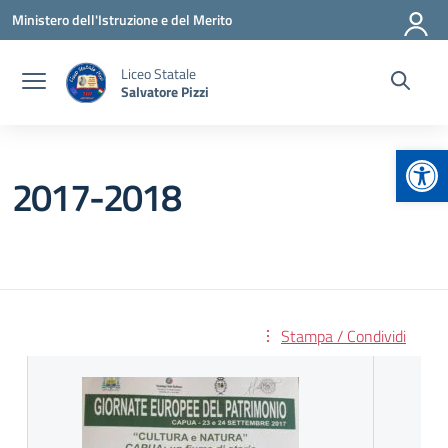
Vai ai contenuti
Vai al menu di navigazione
Vai al footer
Ministero dell'Istruzione e del Merito
Liceo Statale
Salvatore Pizzi
Apr
2017-2018
Stampa / Condividi