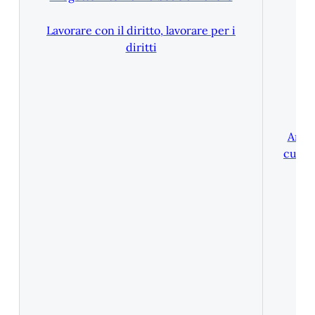
Lavorare con il diritto, lavorare per i
diritti
Artic
cura d