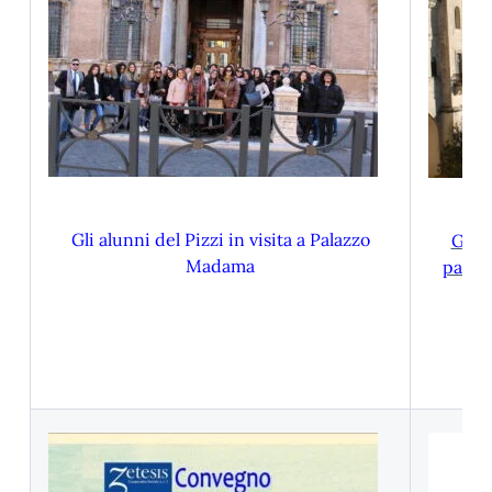
Gli alunni del Pizzi in visita a Palazzo
Gli a
Madama
partec