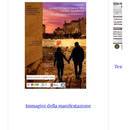
Testimo
d
Immagini della manifestazione