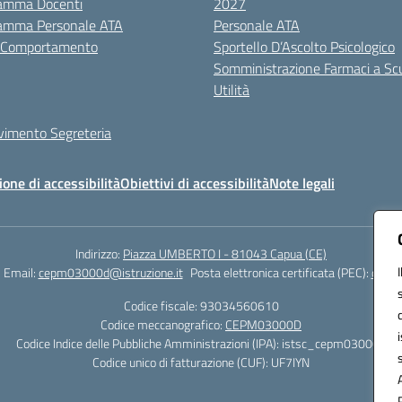
amma Docenti
2027
amma Personale ATA
Personale ATA
i Comportamento
Sportello D’Ascolto Psicologico
Somministrazione Farmaci a Sc
Utilità
evimento Segreteria
ione di accessibilità
Obiettivi di accessibilità
Note legali
Indirizzo:
Piazza UMBERTO I - 81043 Capua (CE)
Email:
cepm03000d@istruzione.it
Posta elettronica certificata (PEC):
cepm0
Codice fiscale: 93034560610
Codice meccanografico:
CEPM03000D
Codice Indice delle Pubbliche Amministrazioni (IPA): istsc_cepm03000d
Codice unico di fatturazione (CUF): UF7IYN