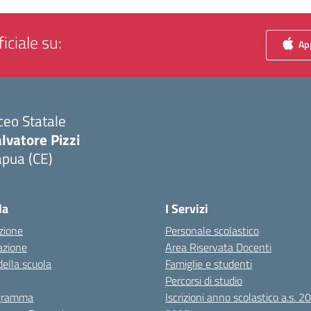
iciale su:
App
ceo Statale
lvatore Pizzi
apua (CE)
Visita la pagina iniziale della scuola
la
I Servizi
zione
Personale scolastico
azione
Area Riservata Docenti
della scuola
Famiglie e studenti
Percorsi di studio
igramma
Iscrizioni anno scolastico a.s. 