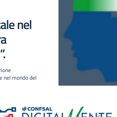
ale nel
ra
”.
zione
le nel mondo del