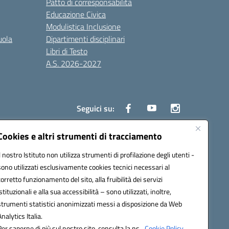
Patto di corresponsabilità
Educazione Civica
Modulistica Inclusione
uola
Dipartimenti disciplinari
Libri di Testo
A.S. 2026-2027
Seguici su:
Cookies e altri strumenti di tracciamento
Il nostro Istituto non utilizza strumenti di profilazione degli utenti -
3000d@pec.istruzione.it
sono utilizzati esclusivamente cookies tecnici necessari al
corretto funzionamento del sito, alla fruibilità dei servizi
istituzionali e alla sua accessibilità – sono utilizzati, inoltre,
strumenti statistici anonimizzati messi a disposizione da Web
Analytics Italia.
Per saperne di più sul nostro sito, consulta la ns.
Cookie Policy.