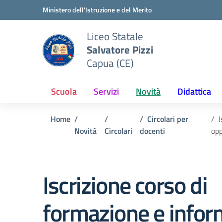
Vai ai contenuti
Vai al menu di navigazione
Vai al footer
Ministero dell'Istruzione e del Merito
Liceo Statale
Salvatore Pizzi
Capua (CE)
Scuola
Servizi
Novità
Didattica
Home
Circolari per
I
Novità
Circolari
docenti
opp
Iscrizione corso di
formazione e info