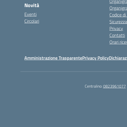
Organigr
Novità
Organigr
Eventi
Codice d
Circolari
Sicurezza
Privacy
Contatti
Orari ric
Amministrazione Trasparente
Privacy Policy
Dichiaraz
Centralino:
0823961077