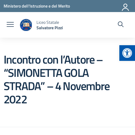
Vai ai contenuti
Vai al menu di navigazione
Vai al footer
Ministero dell'Istruzione e del Merito
Liceo Statale
Salvatore Pizzi
Apr
Incontro con l’Autore –
“SIMONETTA GOLA
STRADA” – 4 Novembre
2022