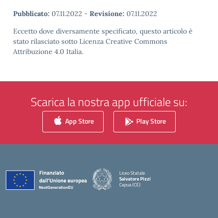
Pubblicato:
07.11.2022
-
Revisione:
07.11.2022
Eccetto dove diversamente specificato, questo articolo è
stato rilasciato sotto Licenza Creative Commons
Attribuzione 4.0 Italia.
Scarica la nostra app ufficiale su:
App Store
Play Store
Liceo Statale
Salvatore Pizzi
Capua (CE)
— Visita la pagina iniziale della scuola