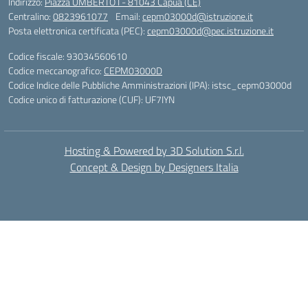
Indirizzo:
Piazza UMBERTO I - 81043 Capua (CE)
Centralino:
0823961077
Email:
cepm03000d@istruzione.it
Posta elettronica certificata (PEC):
cepm03000d@pec.istruzione.it
Codice fiscale: 93034560610
Codice meccanografico:
CEPM03000D
Codice Indice delle Pubbliche Amministrazioni (IPA): istsc_cepm03000d
Codice unico di fatturazione (CUF): UF7IYN
Hosting & Powered by 3D Solution S.r.l.
Concept & Design by Designers Italia