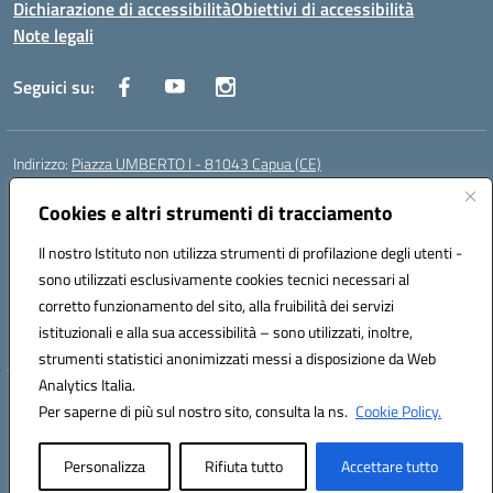
Dichiarazione di accessibilità
Obiettivi di accessibilità
Note legali
Seguici su:
Indirizzo:
Piazza UMBERTO I - 81043 Capua (CE)
Centralino:
0823961077
Email:
cepm03000d@istruzione.it
Posta elettronica certificata (PEC):
Cookies e altri strumenti di tracciamento
cepm03000d@pec.istruzione.it
Codice fiscale: 93034560610
Il nostro Istituto non utilizza strumenti di profilazione degli utenti -
Codice meccanografico:
CEPM03000D
sono utilizzati esclusivamente cookies tecnici necessari al
Codice Indice delle Pubbliche Amministrazioni (IPA): istsc_cepm03000d
corretto funzionamento del sito, alla fruibilità dei servizi
Codice unico di fatturazione (CUF): UF7IYN
istituzionali e alla sua accessibilità – sono utilizzati, inoltre,
strumenti statistici anonimizzati messi a disposizione da Web
Analytics Italia.
Hosting & Powered by 3D Solution S.r.l.
Per saperne di più sul nostro sito, consulta la ns.
Cookie Policy.
Concept & Design by Designers Italia
Personalizza
Rifiuta tutto
Accettare tutto