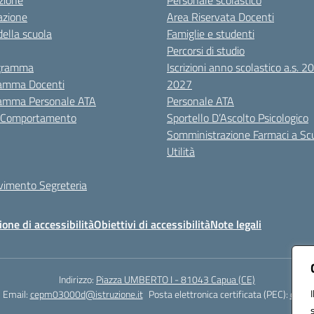
zione
Personale scolastico
azione
Area Riservata Docenti
della scuola
Famiglie e studenti
Percorsi di studio
igramma
Iscrizioni anno scolastico a.s. 
amma Docenti
2027
amma Personale ATA
Personale ATA
i Comportamento
Sportello D’Ascolto Psicologico
Somministrazione Farmaci a Sc
Utilità
evimento Segreteria
ione di accessibilità
Obiettivi di accessibilità
Note legali
Indirizzo:
Piazza UMBERTO I - 81043 Capua (CE)
Email:
cepm03000d@istruzione.it
Posta elettronica certificata (PEC):
cepm0