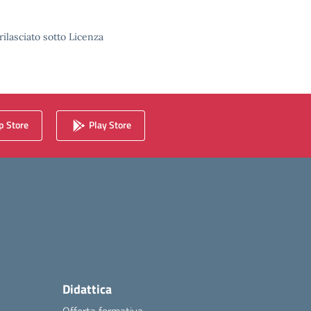
rilasciato sotto Licenza
 Store
Play Store
Didattica