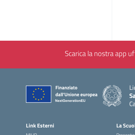
Scarica la nostra app uff
Li
Sa
C
— 
Link Esterni
La Scuo