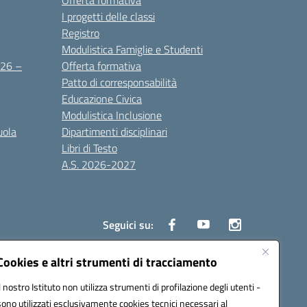
Offerta formativa
I progetti delle classi
Registro
Modulistica Famiglie e Studenti
2026 –
Offerta formativa
Patto di corresponsabilità
Educazione Civica
Modulistica Inclusione
uola
Dipartimenti disciplinari
Libri di Testo
A.S. 2026-2027
Seguici su:
Cookies e altri strumenti di tracciamento
Il nostro Istituto non utilizza strumenti di profilazione degli utenti -
3000d@pec.istruzione.it
sono utilizzati esclusivamente cookies tecnici necessari al