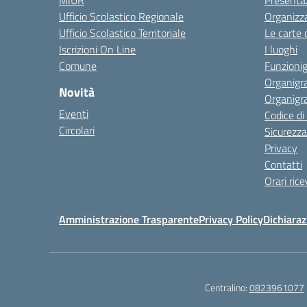
MIUR
Presenta
Ufficio Scolastico Regionale
Organizz
Ufficio Scolastico Territoriale
Le carte 
Iscrizioni On Line
I luoghi
Comune
Funzion
Organigr
Novità
Organigr
Eventi
Codice d
Circolari
Sicurezza
Privacy
Contatti
Orari ric
Amministrazione Trasparente
Privacy Policy
Dichiaraz
Centralino:
0823961077