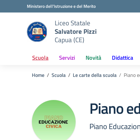
Vai ai contenuti
Vai al menu di navigazione
Vai al footer
Ministero dell'Istruzione e del Merito
Liceo Statale
Salvatore Pizzi
Capua (CE)
Scuola
Servizi
Novità
Didattica
Home
Scuola
Le carte della scuola
Piano e
Piano ed
Piano Educazion