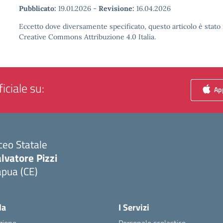
Pubblicato:
19.01.2026
-
Revisione:
16.04.2026
Eccetto dove diversamente specificato, questo articolo è stato 
Creative Commons Attribuzione 4.0 Italia.
iciale su:
App
ceo Statale
lvatore Pizzi
apua (CE)
Visita la pagina iniziale della scuola
la
I Servizi